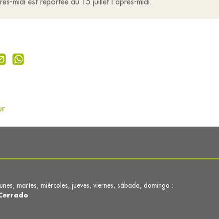
s-midi est reportée au 15 juillet l'après-midi.
ur
lunes, martes, miércoles, jueves, viernes, sábado, domingo :
Cerrado