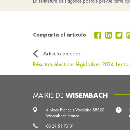
La fermeture de l'agence postale prévue cette aprè
Comparta el artículo
Artículo anterior
Résultats élections législatives 2024 1er to
WISEMBACH
MAIRIE DE
4 place François Vaxelaire 88520
Wisembach France
03 29 51 73 01