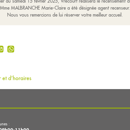
ier au samedi 15 février 2025, Vrécourt réalisera le recensement 
Mme MALBRANCHE Marie-Claire a été désignée agent recenseur.
Nous vous remercions de lui réserver votre meilleur accueil.
 et d’horaires
lunes :
09h00-11h00