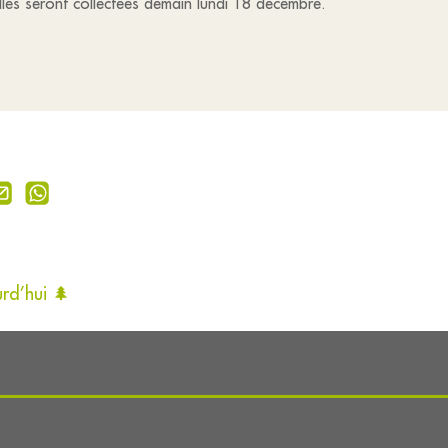
lles seront collectées demain lundi 18 décembre.
rd’hui 🌲