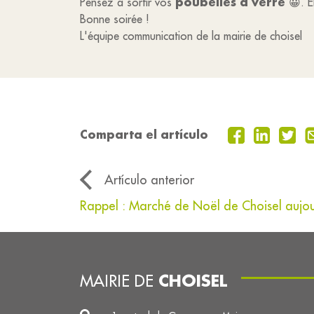
poubelles
à verre
Pensez à sortir vos
😀. E
Bonne soirée !
L'équipe communication de la mairie de choisel
Comparta el artículo
Artículo anterior
Rappel : Marché de Noël de Choisel aujou
CHOISEL
MAIRIE DE