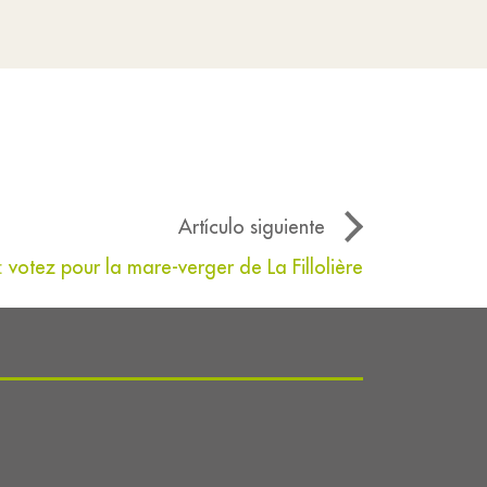
Artículo siguiente
 : votez pour la mare-verger de La Fillolière