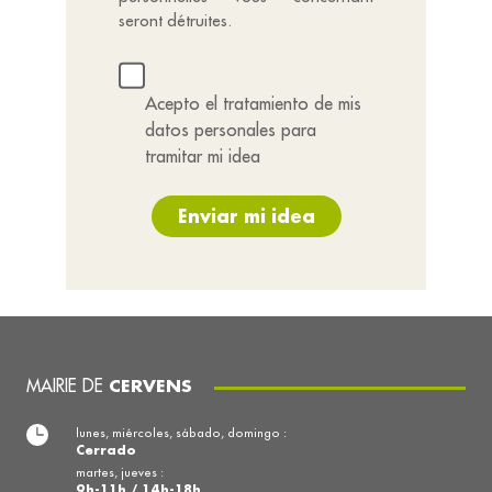
seront détruites.
Acepto el tratamiento de mis
datos personales para
tramitar mi idea
Enviar mi idea
MAIRIE DE
CERVENS
lunes, miércoles, sábado, domingo :
Cerrado
martes, jueves :
9h-11h / 14h-18h