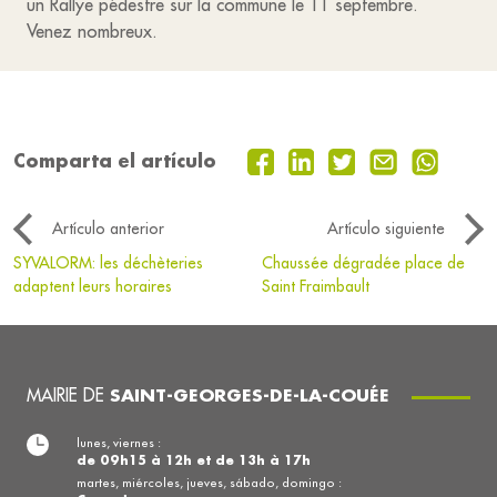
un Rallye pédestre sur la commune le 11 septembre.
Venez nombreux.
Comparta el artículo
Artículo anterior
Artículo siguiente
SYVALORM: les déchèteries
Chaussée dégradée place de
adaptent leurs horaires
Saint Fraimbault
MAIRIE DE
SAINT-GEORGES-DE-LA-COUÉE
lunes, viernes :
de 09h15 à 12h et de 13h à 17h
martes, miércoles, jueves, sábado, domingo :