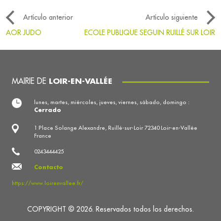
Artículo anterior
Artículo siguiente
AOR JUDO
ECOLE PUBLIQUE SEGUIN RUILLÉ SUR LOIR
MAIRIE DE
LOIR-EN-VALLÉE
lunes, martes, miércoles, jueves, viernes, sábado, domingo :
Cerrado
1 Place Solange Alexandre, Ruillé-sur-Loir 72340 Loir-en-Vallée
France
0243444425
Contacto
https://www.loirenvallee.fr/
COPYRIGHT © 2026. Reservados todos los derechos.