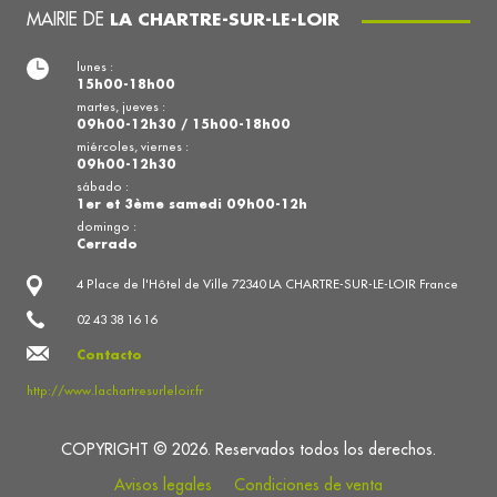
MAIRIE DE
LA CHARTRE-SUR-LE-LOIR
lunes :
15h00-18h00
martes, jueves :
09h00-12h30 / 15h00-18h00
miércoles, viernes :
09h00-12h30
sábado :
1er et 3ème samedi 09h00-12h
domingo :
Cerrado
4 Place de l'Hôtel de Ville 72340 LA CHARTRE-SUR-LE-LOIR France
02 43 38 16 16
Contacto
http://www.lachartresurleloir.fr
COPYRIGHT © 2026. Reservados todos los derechos.
Avisos legales
Condiciones de venta