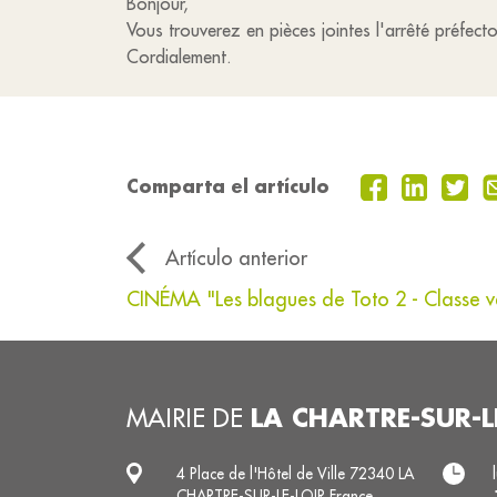
Bonjour,
Vous trouverez en pièces jointes l'arrêté préfe
Cordialement.
Comparta el artículo
Artículo anterior
CINÉMA "Les blagues de Toto 2 - Classe v
LA CHARTRE-SUR-L
MAIRIE DE
4 Place de l'Hôtel de Ville 72340 LA
CHARTRE-SUR-LE-LOIR France