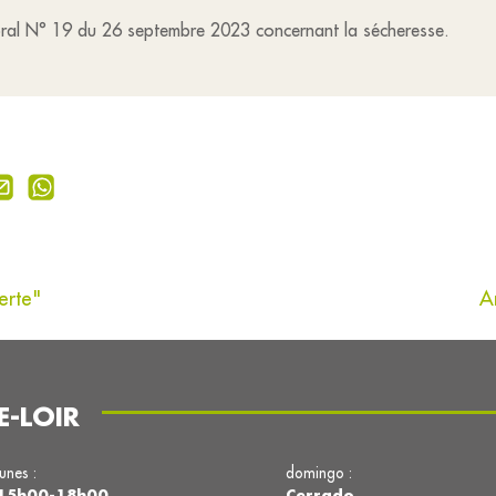
ctoral N° 19 du 26 septembre 2023 concernant la sécheresse.
erte"
A
E-LOIR
lunes :
domingo :
15h00-18h00
Cerrado