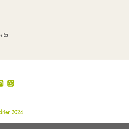
👩‍🚒
rier 2024