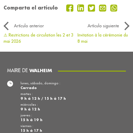
Comparta el artículo
Artículo anterior
Artículo siguiente
⚠️ Restrictions de circulation les 2 et 3
Invitation à la cérémonie du
mai 2026
8 mai
MAIRIE DE
WALHEIM
lunes, sábado, domingo :
Cerrado
martes :
9 h à 12 h / 15 h à 17 h
miércoles :
9 h à 12 h
jueves :
15 h à 19 h
viernes :
15 h à 17 h