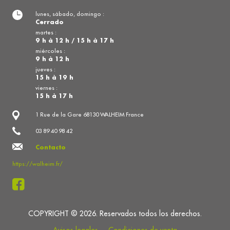
lunes, sábado, domingo :
Cerrado
martes :
9 h à 12 h / 15 h à 17 h
miércoles :
9 h à 12 h
jueves :
15 h à 19 h
viernes :
15 h à 17 h
1 Rue de la Gare 68130 WALHEIM France
03 89 40 98 42
Contacto
https://walheim.fr/
COPYRIGHT © 2026. Reservados todos los derechos.