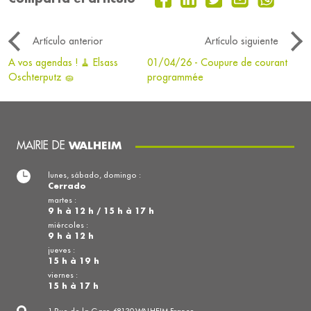
Artículo anterior
Artículo siguiente
A vos agendas ! 🧹 Elsass
01/04/26 - Coupure de courant
Oschterputz 🧽
programmée
MAIRIE DE
WALHEIM
lunes, sábado, domingo :
Cerrado
martes :
9 h à 12 h / 15 h à 17 h
miércoles :
9 h à 12 h
jueves :
15 h à 19 h
viernes :
15 h à 17 h