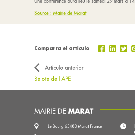
Une conférence aura lieu le samedi 29 mars à 14h
Source : Mairie de Marat
Comparta el artículo
Artículo anterior
Belote de l APE
MARAT
MAIRIE DE
Le Bourg 63480 Marat France