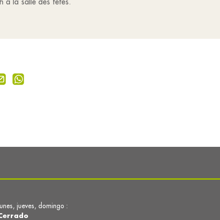
 à la salle des fêtes.
lunes, jueves, domingo :
Cerrado