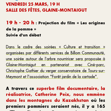
VENDREDI 25 MARS, 19 H
SALLE DES FÊTES, GLAINE-MONTAIGUT
19 h - 20 h
: Projection du film « Les origines
de la pomme »
Suivie d'un débat
Dans le cadre des soirées « Culture et transition »
organisées par différents services de Billom Communauté,
une soirée autour de l’arbre nourriricer sera proposée à
Glaine-Monta
i
gut en partenariat avec Ciné-parc,
Christophe Gathier du verger conservatoire de Tour
s
-sur-
M
eymont
et l'association "Forêt jardin de la cartade".
A travers ce
superbe film documentaire, la
réalisatrice, Catherine Peix, nous emmène
dans les montagnes du Kazakhstan
où les
premiers pommiers seraient nés, il y a 165