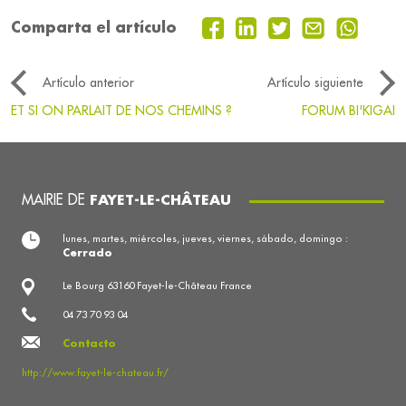
Comparta el artículo
Artículo anterior
Artículo siguiente
ET SI ON PARLAIT DE NOS CHEMINS ?
FORUM BI'KIGAI
MAIRIE DE
FAYET-LE-CHÂTEAU
lunes, martes, miércoles, jueves, viernes, sábado, domingo :
Cerrado
Le Bourg 63160 Fayet-le-Château France
04 73 70 93 04
Contacto
http://www.fayet-le-chateau.fr/