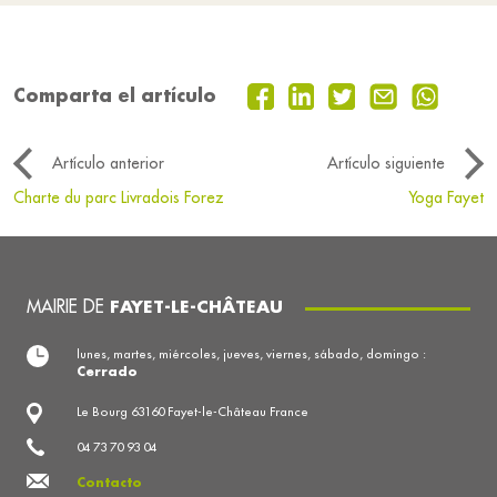
Comparta el artículo
Artículo anterior
Artículo siguiente
Charte du parc Livradois Forez
Yoga Fayet
MAIRIE DE
FAYET-LE-CHÂTEAU
lunes, martes, miércoles, jueves, viernes, sábado, domingo :
Cerrado
Le Bourg 63160 Fayet-le-Château France
04 73 70 93 04
Contacto