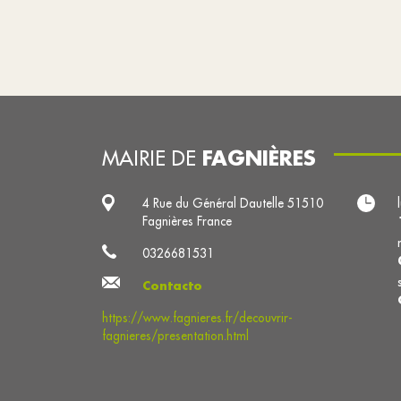
FAGNIÈRES
MAIRIE DE
4 Rue du Général Dautelle 51510
Fagnières France
0326681531
Contacto
https://www.fagnieres.fr/decouvrir-
fagnieres/presentation.html