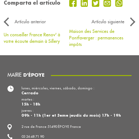
Comparta el artículo
Artículo anterior
Artículo siguiente
Maison des Services de
Un conseiller France Renov' à
Pontfaverger : permanences
votre écoute demain à Sillery
impôts
MAIRIE
D'ÉPOYE
lunes, miércoles, viernes, sábado, domingo :
Cerrado
martes :
15h - 18h
jueves :
09h - 11h (1er et 3eme jeudis du mois) 17h - 19h
2 rue de France 51490 ÉPOYE France
03 26 48 71 90