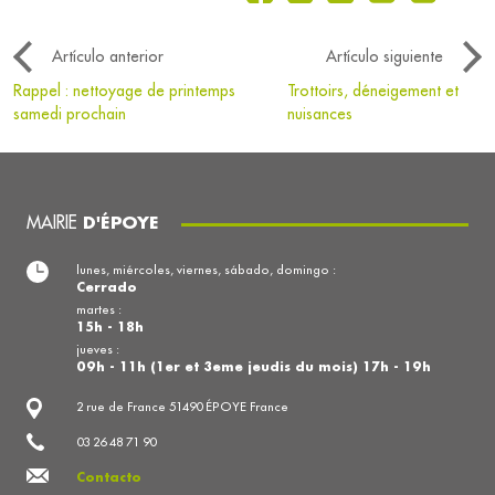
Artículo anterior
Artículo siguiente
Rappel : nettoyage de printemps
Trottoirs, déneigement et
samedi prochain
nuisances
MAIRIE
D'ÉPOYE
lunes, miércoles, viernes, sábado, domingo :
Cerrado
martes :
15h - 18h
jueves :
09h - 11h (1er et 3eme jeudis du mois) 17h - 19h
2 rue de France 51490 ÉPOYE France
03 26 48 71 90
Contacto