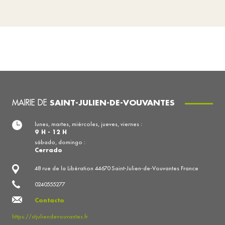
MAIRIE DE
SAINT-JULIEN-DE-VOUVANTES
lunes, martes, miércoles, jueves, viernes :
9 H - 12 H
sábado, domingo :
Cerrado
48 rue de la Libération 44670 Saint-Julien-de-Vouvantes France
0240555277
Contacto
https://stjuliendevouvantes.fr