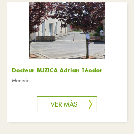
Asociaciones
Negocios
Cultura
Salud y solidaridad
Servicios públicos
Urgencias
Restablecer filtros
Docteur BUZICA Adrian Téodor
Médecin
VER MÁS