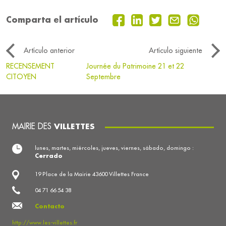
Comparta el artículo
Artículo anterior
Artículo siguiente
RECENSEMENT
Journée du Patrimoine 21 et 22
CITOYEN
Septembre
MAIRIE DES
VILLETTES
lunes, martes, miércoles, jueves, viernes, sábado, domingo :
Cerrado
19 Place de la Mairie 43600 Villettes France
04 71 66 54 38
Contacto
http://www.les-villettes.fr