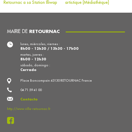
Retournac a sa Station Illiwap
artistique [Médiathèque]
MAIRIE DE
RETOURNAC
lunes, miércoles, viernes :
8h00 - 12h30 / 13h30 - 17h00
martes, jueves :
8h00 - 12h30
sábado, domingo :
Cerrado
Place Boncompain 43130 RETOURNAC France
04 71 59 41 00
Contacto
http://www.ville-retournac.fr