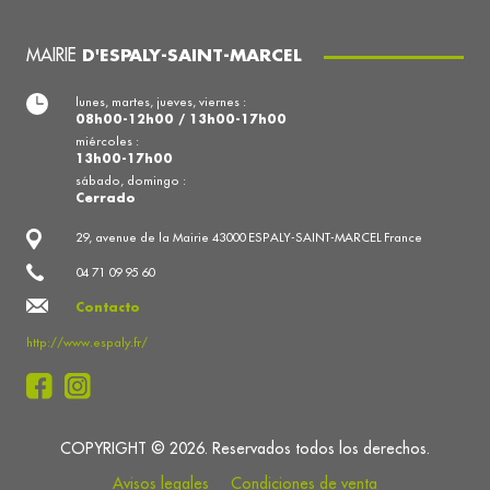
MAIRIE
D'ESPALY-SAINT-MARCEL
lunes, martes, jueves, viernes :
08h00-12h00 / 13h00-17h00
miércoles :
13h00-17h00
sábado, domingo :
Cerrado
29, avenue de la Mairie 43000 ESPALY-SAINT-MARCEL France
04 71 09 95 60
Contacto
http://www.espaly.fr/
COPYRIGHT © 2026. Reservados todos los derechos.
Avisos legales
Condiciones de venta