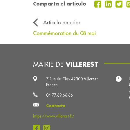
Comparta el artículo
Artículo anterior
Commémoration du 08 mai
VILLEREST
MAIRIE DE
7 Rue du Clos 42300 Villerest
France
04.77.69.66.66
Contacto
https://www.villerest.fr/