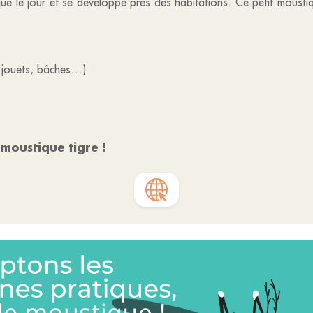
que le jour et se développe près des habitations. Ce petit mousti
 jouets, bâches…)
 moustique tigre !