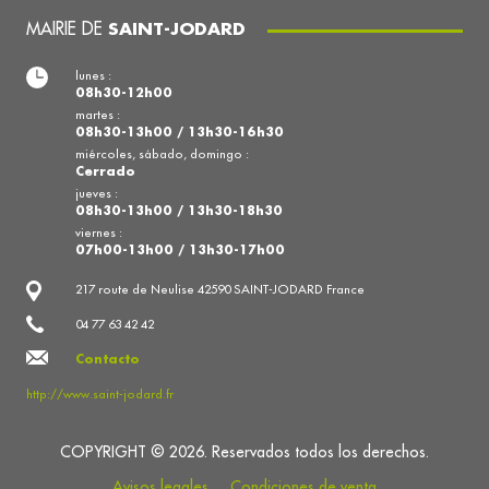
MAIRIE DE
SAINT-JODARD
lunes :
08h30-12h00
martes :
08h30-13h00 / 13h30-16h30
miércoles, sábado, domingo :
Cerrado
jueves :
08h30-13h00 / 13h30-18h30
viernes :
07h00-13h00 / 13h30-17h00
217 route de Neulise 42590 SAINT-JODARD France
04 77 63 42 42
Contacto
http://www.saint-jodard.fr
COPYRIGHT © 2026. Reservados todos los derechos.
Avisos legales
Condiciones de venta