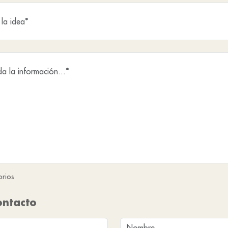
orios
ontacto