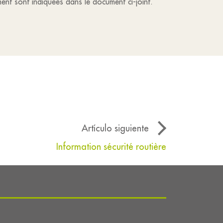
ment sont indiquées dans le document ci-joint.
Artículo siguiente
Information sécurité routière