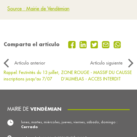
Source : Mairie de Vendémian
Comparta el artículo
Artículo anterior
Artículo siguiente
Rappel: Festivités du 13 juillet,
ZONE ROUGE - MASSIF DU CAUSSE
inscriptions jusqu'au 7/07
D'AUMELAS - ACCES INTERDIT
MAIRIE DE
VENDÉMIAN
lunes, martes, miércoles, jueves, viernes, sábado, domingo :
Cerrado