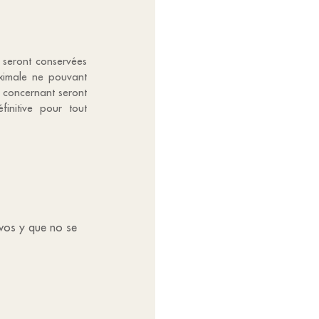
e seront conservées
aximale ne pouvant
s concernant seront
finitive pour tout
tivos y que no se