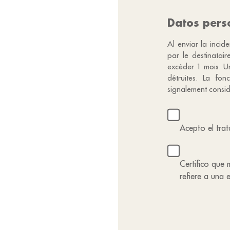
Datos pers
Al enviar la incid
par le destinatai
excéder 1 mois. Un
détruites. La fon
signalement consi
Acepto el trat
Certifico que 
refiere a una 