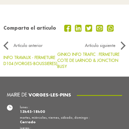
Comparta el artículo
Artículo anterior
Artículo siguiente
GINKO INFO TRAFIC : FERMETURE
INFO TRAVAUX - FERMETURE
COTE DE LARNOD & JONCTION
D104 (VORGES-BOUSSIERES)
BUSY
MAIRIE DE
VORGES-LES-PINS
lunes :
13h45-18h00
martes, miércoles, viernes, sábado, domingo :
Cerrado
jueves :