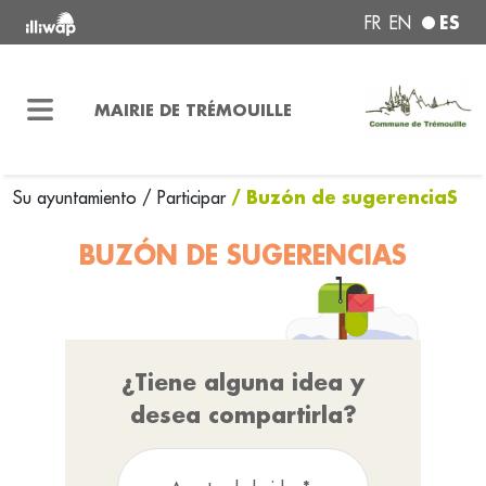
ES
FR
EN
MAIRIE DE TRÉMOUILLE
/ Buzón de sugerenciaS
Su ayuntamiento
/
Participar
BUZÓN DE SUGERENCIAS
¿Tiene alguna idea y
desea compartirla?