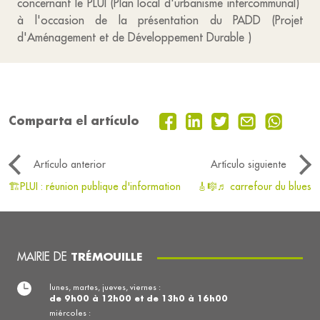
concernant le PLUI (Plan local d'urbanisme intercommunal)
à l'occasion de la présentation du PADD (Projet
d'Aménagement et de Développement Durable )
Comparta el artículo
Artículo anterior
Artículo siguiente
🏗️PLUI : réunion publique d'information
🎸🎼♬ carrefour du blues
MAIRIE DE
TRÉMOUILLE
lunes, martes, jueves, viernes :
de 9h00 à 12h00 et de 13h0 à 16h00
miércoles :