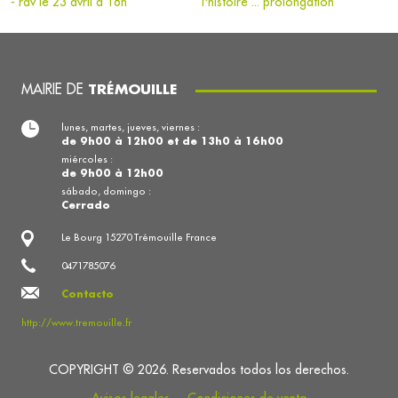
- rdv le 23 avril à 18h
l'histoire ... prolongation
MAIRIE DE
TRÉMOUILLE
lunes, martes, jueves, viernes :
de 9h00 à 12h00 et de 13h0 à 16h00
miércoles :
de 9h00 à 12h00
sábado, domingo :
Cerrado
Le Bourg 15270 Trémouille France
0471785076
Contacto
http://www.tremouille.fr
COPYRIGHT © 2026. Reservados todos los derechos.