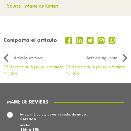
Source : Mairie de Reviers
Comparta el artículo
Artículo anterior
Artículo siguiente
Cérémonie du 6 juin au cimetière
Cérémonie du 6 juin au cimetière
militaire
militaire
MAIRIE DE
REVIERS
lunes, miércoles, jueves, sábado, domingo :
Cerrado
martes :
16h à 18h