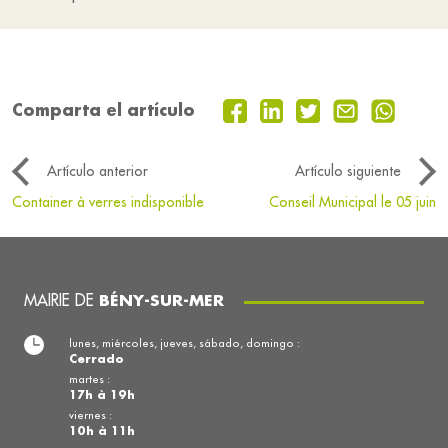
Comparta el artículo
Artículo anterior
Artículo siguiente
Container à verres indisponible
Conseil Municipal le 05 juin
MAIRIE DE
BÉNY-SUR-MER
lunes, miércoles, jueves, sábado, domingo :
Cerrado
martes :
17h à 19h
viernes :
10h à 11h