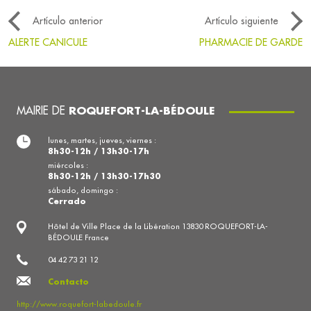
Artículo anterior
Artículo siguiente
ALERTE CANICULE
PHARMACIE DE GARDE
MAIRIE DE
ROQUEFORT-LA-BÉDOULE
lunes, martes, jueves, viernes :
8h30-12h / 13h30-17h
miércoles :
8h30-12h / 13h30-17h30
sábado, domingo :
Cerrado
Hôtel de Ville Place de la Libération 13830 ROQUEFORT-LA-
BÉDOULE France
04 42 73 21 12
Contacto
http://www.roquefort-labedoule.fr