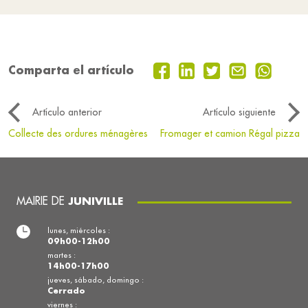
Comparta el artículo
Artículo anterior
Artículo siguiente
Collecte des ordures ménagères
Fromager et camion Régal pizza
MAIRIE DE
JUNIVILLE
lunes, miércoles :
09h00-12h00
martes :
14h00-17h00
jueves, sábado, domingo :
Cerrado
viernes :