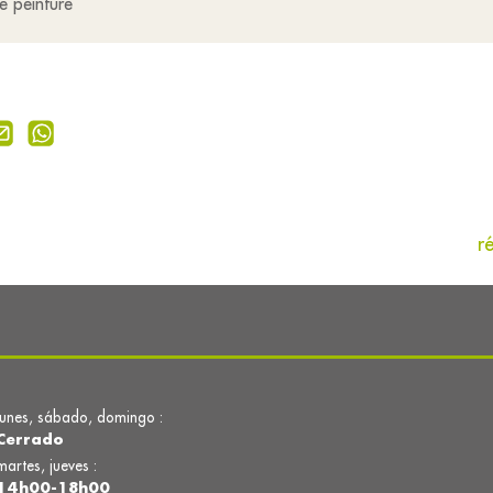
de peinture
r
lunes, sábado, domingo :
Cerrado
martes, jueves :
14h00-18h00