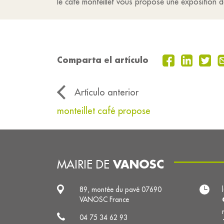
le café monteillet vous propose une exposition 
Comparta el artículo
Artículo anterior
monteillet café propose
VANOSC
MAIRIE DE
89, montée du pavé 07690
VANOSC France
04 75 34 62 93