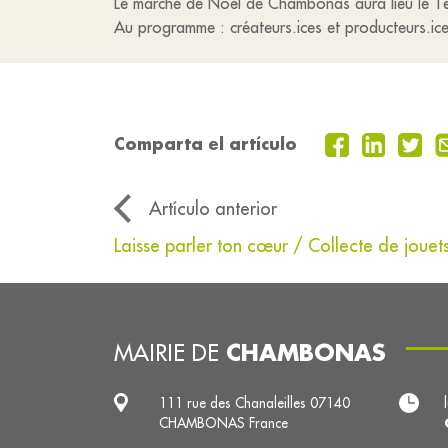
Le marché de Noël de Chambonas aura lieu le 1er
Au programme : créateurs.ices et producteurs.ic
Comparta el artículo
Artículo anterior
Laisse parler ton cœur / Collecte de jouet
CHAMBONAS
MAIRIE DE
111 rue des Chanaleilles 07140
CHAMBONAS France