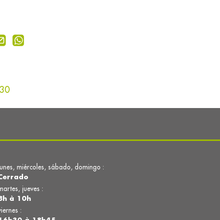
h30
lunes, miércoles, sábado, domingo :
Cerrado
martes, jueves :
8h à 10h
viernes :