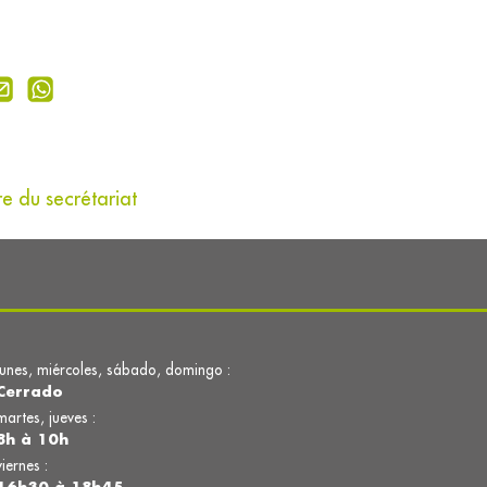
e du secrétariat
lunes, miércoles, sábado, domingo :
Cerrado
martes, jueves :
8h à 10h
viernes :