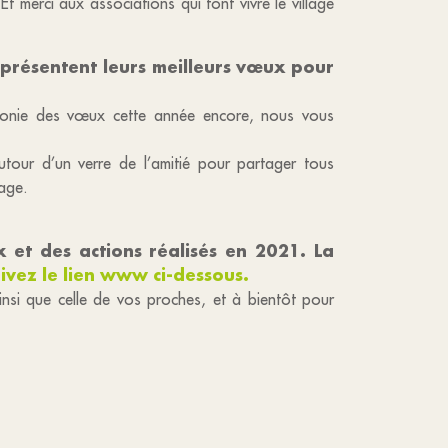
merci aux associations qui font vivre le village
présentent leurs meilleurs vœux pour
rémonie des vœux cette année encore, nous vous
tour d’un verre de l’amitié pour partager tous
lage.
x et des actions réalisés en 2021. La
ivez le lien www ci-dessous.
nsi que celle de vos proches, et à bientôt pour