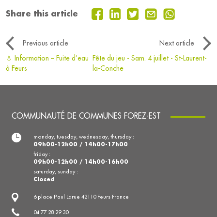
Share this article
Previous article
Next article
💧 Information – Fuite d’eau
Fête du jeu - Sam. 4 juillet - St-Laurent-
à Feurs
la-Conche
COMMUNAUTÉ DE COMMUNES FOREZ-EST
monday, tuesday, wednesday, thursday :
09h00-12h00 / 14h00-17h00
friday :
09h00-12h00 / 14h00-16h00
saturday, sunday :
Closed
6 place Paul Larue 42110 Feurs France
04 77 28 29 30