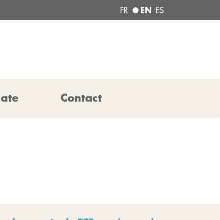
EN
FR
ES
pate
Contact