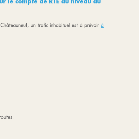
pour le compte de RTE au niveau du
Châteauneuf, un trafic inhabituel est à prévoir
à
routes.