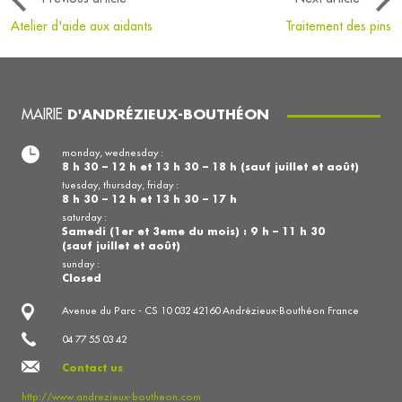
Atelier d'aide aux aidants
Traitement des pins
MAIRIE
D'ANDRÉZIEUX-BOUTHÉON
monday, wednesday :
8 h 30 – 12 h et 13 h 30 – 18 h (sauf juillet et août)
tuesday, thursday, friday :
8 h 30 – 12 h et 13 h 30 – 17 h
saturday :
Samedi (1er et 3eme du mois) : 9 h – 11 h 30
(sauf juillet et août)
sunday :
Closed
Avenue du Parc - CS 10 032 42160 Andrézieux-Bouthéon France
04 77 55 03 42
Contact us
http://www.andrezieux-boutheon.com