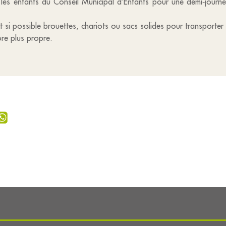
les enfants du Conseil Municipal d’Enfants pour une demi‑journ
et si possible brouettes, chariots ou sacs solides pour transporter
re plus propre.