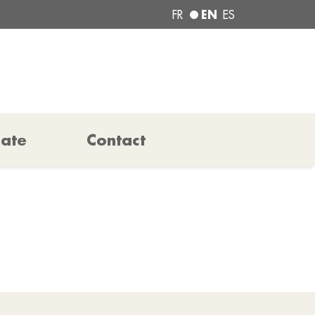
EN
FR
ES
pate
Contact