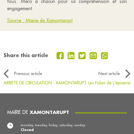
tous. Merci à chacun pour sa compréhension et son
engagement.
Source : Mairie de Xamontarupt
Share this article
Previous article
Next article
ARRETE DE CIRCULATION - XAMONTARUPT
Les Folies de L'épixerie
MAIRIE DE
XAMONTARUPT
monday, tuesday, friday, saturday, sunday :
Closed