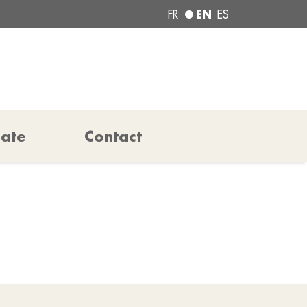
EN
FR
ES
pate
Contact