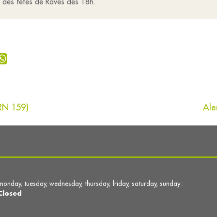
le des fêtes de Raves dès 18h.
(RN 159)
Ale
monday, tuesday, wednesday, thursday, friday, saturday, sunday :
Closed