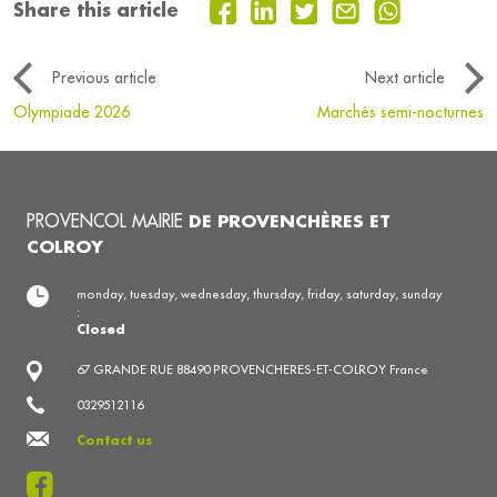
Share this article
Previous article
Next article
Olympiade 2026
Marchés semi-nocturnes
PROVENCOL MAIRIE
DE PROVENCHÈRES ET
COLROY
monday, tuesday, wednesday, thursday, friday, saturday, sunday
:
Closed
67 GRANDE RUE 88490 PROVENCHERES-ET-COLROY France
0329512116
Contact us