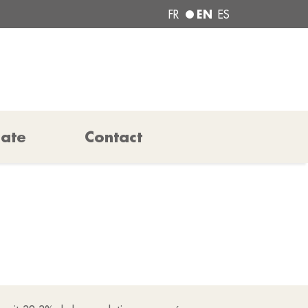
EN
FR
ES
pate
Contact