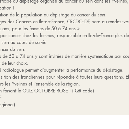
cipé au dépistage organisé du cancer du sein dans les Yvelines,
pation !
ation de la population au dépistage du cancer du sein.
ges des Cancers en Ile-de-France, CRCDC-IDF, sera au rendez-vou
 ans, pour les femmes de 50 à 74 ans »
s par cancer chez les femmes, responsable en Ile-de-France plus 
sein au cours de sa vie.
ncer du sein.
 de 50 à 74 ans y sont invitées de manière systématique par cou
 de leur choix.
d radiologue permet d’augmenter la performance du dépistage.
ition des franciliennes pour répondre à toutes leurs questions. El
 les Yvelines et l’ensemble de la région.
 en faisant le QUIZ OCTOBRE ROSE ! ( QR code)
F
égional)