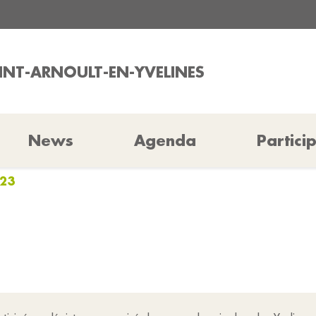
AINT-ARNOULT-EN-YVELINES
News
Agenda
Partici
023