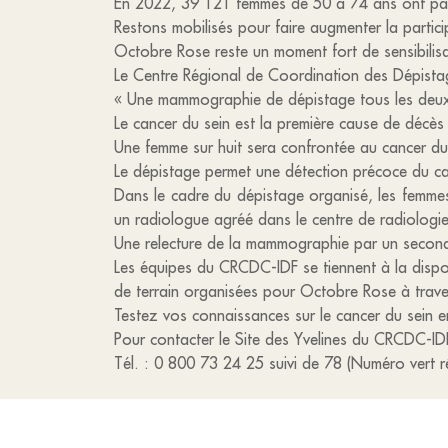
En 2022, 39 121 femmes de 50 à 74 ans ont parti
Restons mobilisés pour faire augmenter la partici
Octobre Rose reste un moment fort de sensibilis
Le Centre Régional de Coordination des Dépista
« Une mammographie de dépistage tous les deux
Le cancer du sein est la première cause de décè
Une femme sur huit sera confrontée au cancer du 
Le dépistage permet une détection précoce du ca
Dans le cadre du dépistage organisé, les femmes
un radiologue agréé dans le centre de radiologie
Une relecture de la mammographie par un secon
Les équipes du CRCDC-IDF se tiennent à la dispos
de terrain organisées pour Octobre Rose à travers
Testez vos connaissances sur le cancer du sein
Pour contacter le Site des Yvelines du CRCDC-ID
Tél. : 0 800 73 24 25 suivi de 78 (Numéro vert r